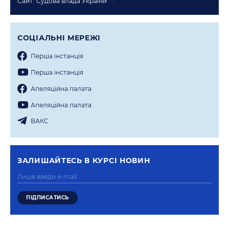
Сайт "Судова влада України"
СОЦIАЛЬНI МЕРЕЖI
Перша iнстанцiя
Перша iнстанцiя
Апеляцiйна палата
Апеляцiйна палата
ВАКС
ЗАЛИШАЙТЕСЬ В КУРСI НОВИН