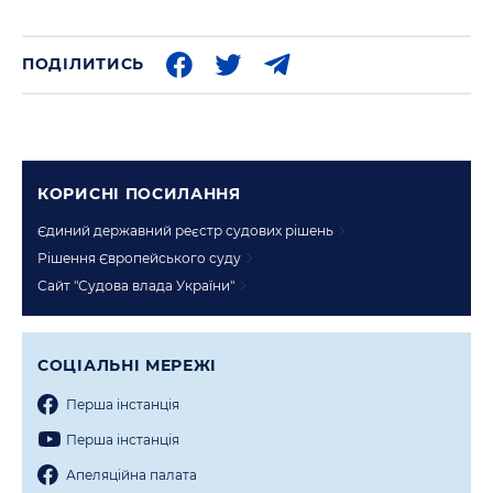
ПОДІЛИТИСЬ
КОРИСНI ПОСИЛАННЯ
Єдиний державний реєстр судових рішень
Рішення Європейського суду
Сайт "Судова влада України"
СОЦIАЛЬНI МЕРЕЖI
Перша iнстанцiя
Перша iнстанцiя
Апеляцiйна палата