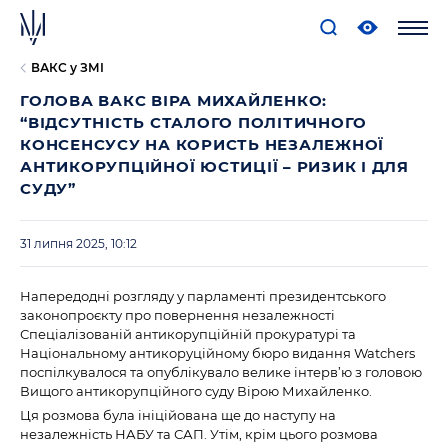
ВАКС у ЗМІ
ГОЛОВА ВАКС ВІРА МИХАЙЛЕНКО:
“ВІДСУТНІСТЬ СТАЛОГО ПОЛІТИЧНОГО
КОНСЕНСУСУ НА КОРИСТЬ НЕЗАЛЕЖНОЇ
АНТИКОРУПЦІЙНОЇ ЮСТИЦІЇ – РИЗИК І ДЛЯ
СУДУ”
31 липня 2025, 10:12
Напередодні розгляду у парламенті президентського
законопроєкту про повернення незалежності
Спеціалізованій антикорупційній прокуратурі та
Національному антикоруційному бюро видання Watchers
поспілкувалося та опублікувало велике інтерв’ю з головою
Вищого антикорупційного суду Вірою Михайленко.
Ця розмова була ініційована ще до наступу на
незалежність НАБУ та САП. Утім, крім цього розмова