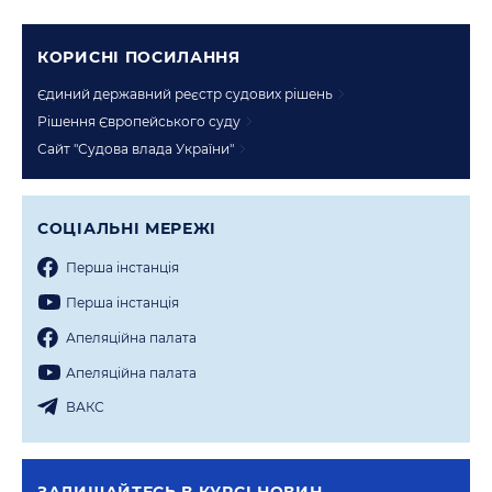
КОРИСНI ПОСИЛАННЯ
Єдиний державний реєстр судових рішень
Рішення Європейського суду
Сайт "Судова влада України"
СОЦIАЛЬНI МЕРЕЖI
Перша iнстанцiя
Перша iнстанцiя
Апеляцiйна палата
Апеляцiйна палата
ВАКС