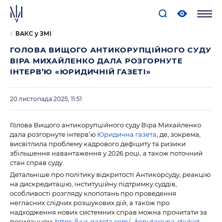
ВАКС у ЗМІ
ГОЛОВА ВИЩОГО АНТИКОРУПЦІЙНОГО СУДУ
ВІРА МИХАЙЛЕНКО ДАЛА РОЗГОРНУТЕ
ІНТЕРВ’Ю «ЮРИДИЧНІЙ ГАЗЕТІ»
20 листопада 2025, 11:51
Голова Вищого антикорупційного суду Віра Михайленко
дала розгорнуте інтерв’ю
Юридична газета
, де, зокрема,
висвітлила проблему кадрового дефіциту та ризики
збільшення
навантаження у 2026 році, а також поточний
стан справ суду.
Детальніше про політику відкритості Антикорсуду, реакцію
на дискредитацію, інституційну підтримку суддів,
особливості розгляду клопотань про проведення
негласних слідчих розшукових дій, а також про
надходження нових системних справ можна прочитати за
посиланням:
https://yur-gazeta.com/…/reputaciyna-stiykist-