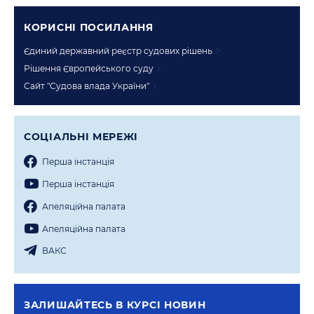
КОРИСНI ПОСИЛАННЯ
Єдиний державний реєстр судових рішень
Рішення Європейського суду
Сайт "Судова влада України"
СОЦIАЛЬНI МЕРЕЖI
Перша iнстанцiя
Перша iнстанцiя
Апеляцiйна палата
Апеляцiйна палата
ВАКС
ЗАЛИШАЙТЕСЬ В КУРСI НОВИН