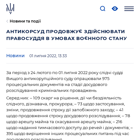
Новини та події
АНТИКОРСУД ПРОДОВЖУЄ ЗДІЙСНЮВАТИ
ПРАВОСУДДЯ В УМОВАХ ВОЄННОГО СТАНУ
Новини
01 липня 2022, 13:33
За період з 24 лютого по 01 липня 2022 року слідчі судді
Вищого антикорупційного суду опрацювали 975
процесуальних документів на стадії досудового
розслідування кримінальних проваджень.
Серед них: – 109 скарг на рішення, дії чи бездіяльність
слідчого, дізнавача, прокурора; – 73 щодо застосування,
зміни, продовження строку дії запобіжного заходу; – 41
щодо продовження строку досудового розслідування; – 78
щодо арешту майна та скасування арешту майна; – 216
щодо надання тимчасового доступу до речей і документів; –
395 щодо вирішення інших процесуальних питань під час
досудового розслідування.