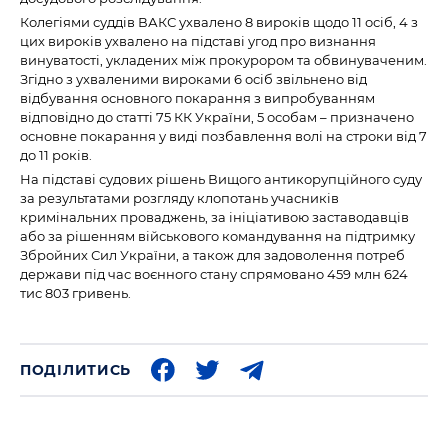
Колегіями суддів ВАКС ухвалено 8 вироків щодо 11 осіб, 4 з
цих вироків ухвалено на підставі угод про визнання
винуватості, укладених між прокурором та обвинуваченим.
Згідно з ухваленими вироками 6 осіб звільнено від
відбування основного покарання з випробуванням
відповідно до статті 75 КК України, 5 особам – призначено
основне покарання у виді позбавлення волі на строки від 7
до 11 років.
На підставі судових рішень Вищого антикорупційного суду
за результатами розгляду клопотань учасників
кримінальних проваджень, за ініціативою заставодавців
або за рішенням військового командування на підтримку
Збройних Сил України, а також для задоволення потреб
держави під час воєнного стану спрямовано 459 млн 624
тис 803 гривень.
ПОДІЛИТИСЬ