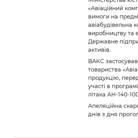
Міністерства юст
«Авіаційний комп
вимоги на предм
авіабудівельна к
виробництву та е
Державне підпри
активів.
ВАКС застосував 
товариства «Авіа
продукцію, пере
участі в програм
літака АН-140-10
Апеляційна скар
днів з дня прог