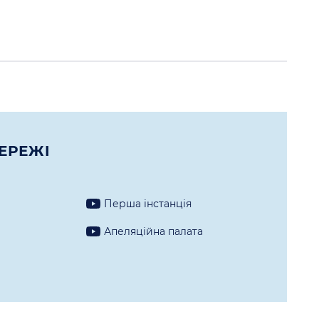
ЕРЕЖI
Перша iнстанцiя
а
Апеляцiйна палата