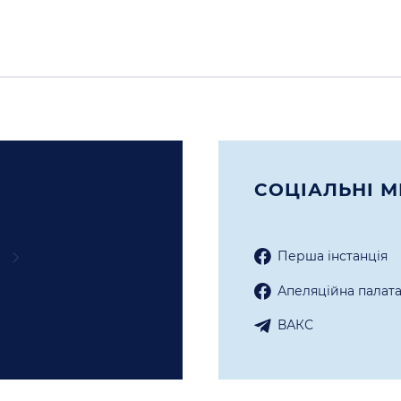
СОЦIАЛЬНI М
Перша iнстанцiя
Апеляцiйна палат
ВАКС