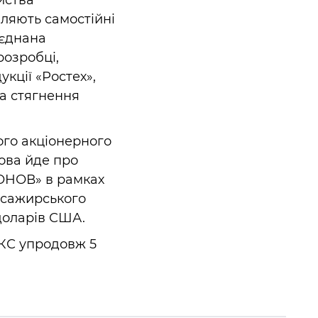
иства
вляють самостійні
’єднана
розробці,
кції «Ростех»,
а стягнення
ого акціонерного
мова йде про
ОНОВ» в рамках
пасажирського
 доларів США.
АКС упродовж 5