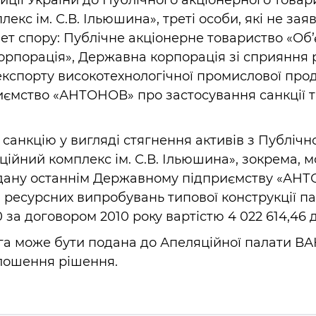
иції України до Публічного акціонерного товар
лекс ім. С.В. Ільюшина», треті особи, які не зая
ет спору: Публічне акціонерне товариство «Об
орпорація», Державна корпорація зі сприяння 
кспорту високотехнологічної промислової проду
ємство «АНТОНОВ» про застосування санкції т
санкцію у вигляді стягнення активів з Публічн
ційний комплекс ім. С.В. Ільюшина», зокрема, 
дану останнім Державному підприємству «АНТ
і ресурсних випробувань типової конструкції 
0 за договором 2010 року вартістю 4 022 614,46
га може бути подана до Апеляційної палати В
олошення рішення.