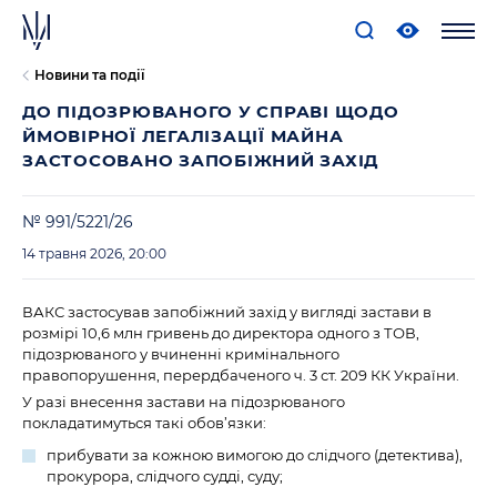
Новини та події
ДО ПІДОЗРЮВАНОГО У СПРАВІ ЩОДО
ЙМОВІРНОЇ ЛЕГАЛІЗАЦІЇ МАЙНА
ЗАСТОСОВАНО ЗАПОБІЖНИЙ ЗАХІД
№ 991/5221/26
14 травня 2026, 20:00
ВАКС застосував запобіжний захід у вигляді застави в
розмірі 10,6 млн гривень до директора одного з ТОВ,
підозрюваного у вчиненні кримінального
правопорушення, перердбаченого ч. 3 ст. 209 КК України.
У разі внесення застави на підозрюваного
покладатимуться такі обов’язки:
прибувати за кожною вимогою до слідчого (детектива),
прокурора, слідчого судді, суду;