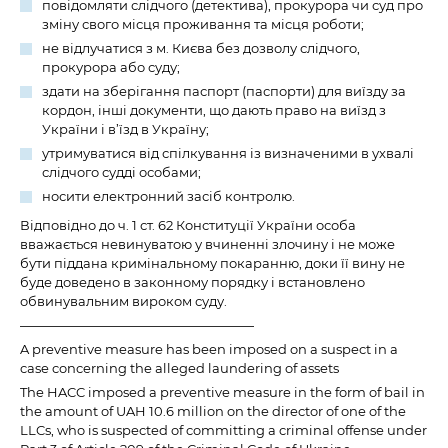
повідомляти слідчого (детектива), прокурора чи суд про
зміну свого місця проживання та місця роботи;
не відлучатися з м. Києва без дозволу слідчого,
прокурора або суду;
здати на зберігання паспорт (паспорти) для виїзду за
кордон, інші документи, що дають право на виїзд з
України і в’їзд в Україну;
утримуватися від спілкування із визначеними в ухвалі
слідчого судді особами;
носити електронний засіб контролю.
Відповідно до ч. 1 ст. 62 Конституції України особа
вважається невинуватою у вчиненні злочину і не може
бути піддана кримінальному покаранню, доки її вину не
буде доведено в законному порядку і встановлено
обвинувальним вироком суду.
——————————————————
A preventive measure has been imposed on a suspect in a
case concerning the alleged laundering of assets
The HACC imposed a preventive measure in the form of bail in
the amount of UAH 10.6 million on the director of one of the
LLCs, who is suspected of committing a criminal offense under