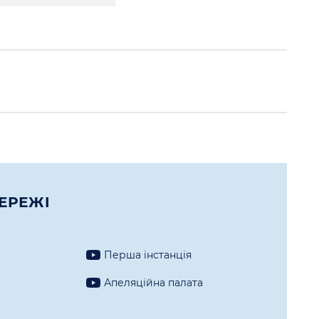
ЕРЕЖI
Перша iнстанцiя
а
Апеляцiйна палата