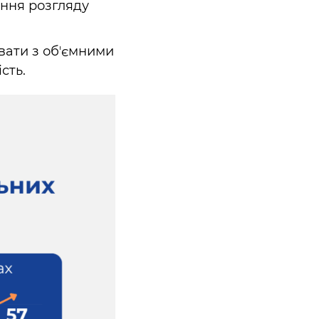
ння розгляду
ювати з обʼємними
сть.