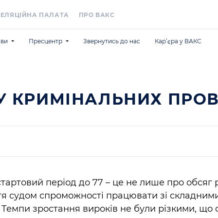
ЕЛЯЦІЙНА ПАЛАТА
ПРО ВАКС
ави
Пресцентр
Звернутись до нас
Кар’єра у ВАКС
рмацію по справах
Новини та події
я
илання
Анонси
документи
ментів
ВАКС у медіа
У КРИМІНАЛЬНИХ ПРО
і
суду
Для медіа
Information for Foreign Media
 стартовий період до 77 – це не лише про обсяг 
тя судом спроможності працювати зі складним
Темпи зростання вироків не були різкими, що 