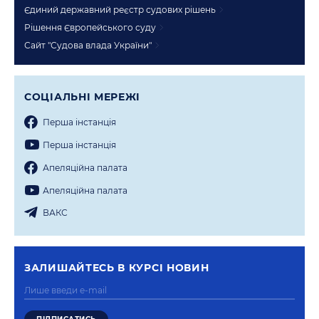
Єдиний державний реєстр судових рішень
Рішення Європейського суду
Сайт "Судова влада України"
СОЦIАЛЬНI МЕРЕЖI
Перша iнстанцiя
Перша iнстанцiя
Апеляцiйна палата
Апеляцiйна палата
ВАКС
ЗАЛИШАЙТЕСЬ В КУРСI НОВИН