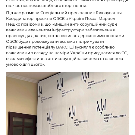
під час повномасштабного вторгнення.
Під час розмови Спеціальний представник Головування –
Координатор проєктів ОБСЄ в Україні Посол Марцел
Пешко повідомив, що: «Вищий антикорупційний суд є
важливим елементом інфраструктури забезпечення
правосуддя для тих, хто зловживає державними коштами.
ОБСЄ буде продовжувати всіляко підтримувати
підвищення потенціалу ВАКС. Ці зусилля є особливо
важливими з огляду на наміри України приєднатися до ЄС,
оскільки ефективна антикорупційна система є головною
умовою для цього».