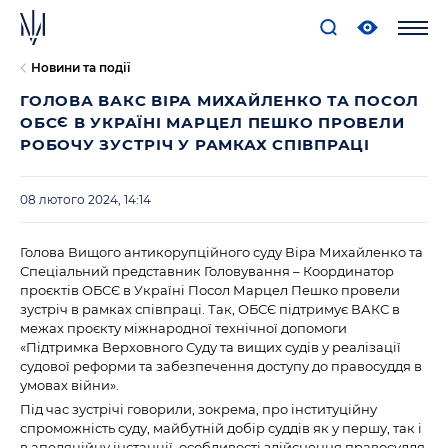
Новини та події
ГОЛОВА ВАКС ВІРА МИХАЙЛЕНКО ТА ПОСОЛ
ОБСЄ В УКРАЇНІ МАРЦЕЛ ПЕШКО ПРОВЕЛИ
РОБОЧУ ЗУСТРІЧ У РАМКАХ СПІВПРАЦІ
08 лютого 2024, 14:14
Голова Вищого антикорупційного суду Віра Михайленко та
Спеціальний представник Головування – Координатор
проєктів ОБСЄ в Україні Посол Марцел Пешко провели
зустріч в рамках співпраці. Так, ОБСЄ підтримує ВАКС в
межах проєкту міжнародної технічної допомоги
«Підтримка Верховного Суду та вищих судів у реалізації
судової реформи та забезпечення доступу до правосуддя в
умовах війни».
Під час зустрічі говорили, зокрема, про інституційну
спроможність суду, майбутній добір суддів як у першу, так і
в апеляційну інстанції, особливості здійснення правосуддя