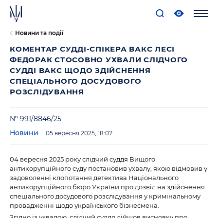
Новини та події
КОМЕНТАР СУДДІ-СПІКЕРА ВАКС ЛЕСІ
ФЕДОРАК СТОСОВНО УХВАЛИ СЛІДЧОГО
СУДДІ ВАКС ЩОДО ЗДІЙСНЕННЯ
СПЕЦІАЛЬНОГО ДОСУДОВОГО
РОЗСЛІДУВАННЯ
№ 991/8846/25
Новини
05 вересня 2025, 18:07
04 вересня 2025 року слідчий суддя Вищого
антикорупційного суду постановив ухвалу, якою відмовив у
задоволенні клопотання детектива Національного
антикорупційного бюро України про дозвіл на здійснення
спеціального досудового розслідування у кримінальному
провадженні щодо українського бізнесмена.
Згідно із ухвалою, слідчий суддя дійшов висновку про