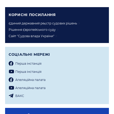
КОРИСНI ПОСИЛАННЯ
Єдиний державний реєстр судових рішень
Рішення Європейського суду
Сайт "Судова влада України"
СОЦIАЛЬНI МЕРЕЖI
Перша iнстанцiя
Перша iнстанцiя
Апеляцiйна палата
Апеляцiйна палата
ВАКС