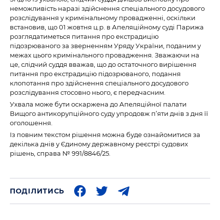
неможливість наразі здійснення спеціального досудового
розслідування у кримінальному провадженні, оскільки
встановив, що 01 жовтня ц.р. в Апеляційному суді Парижа
розглядатиметься питання про екстрадицію
підозрюваного за зверненням Уряду України, поданим у
межах цього кримінального провадження. Зважаючи на
це, слідчий суддя вважав, що до остаточного вирішення
питання про екстрадицію підозрюваного, подання
клопотання про здійснення спеціального досудового
розслідування стосовно нього, є передчасним.
Ухвала може бути оскаржена до Апеляційної палати
Вищого антикорупційного суду упродовж п’яти днів з дня її
оголошення.
Із повним текстом рішення можна буде ознайомитися за
декілька днів у Єдиному державному реєстрі судових
рішень, справа № 991/8846/25.
ПОДІЛИТИСЬ