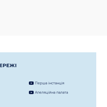
ЕРЕЖI
Перша iнстанцiя
а
Апеляцiйна палата