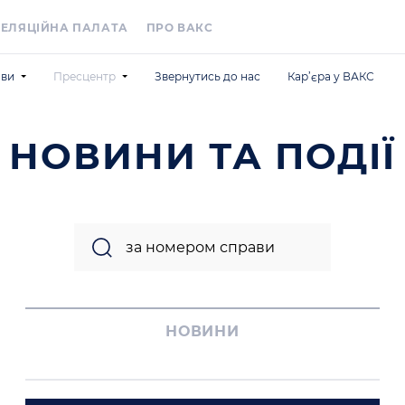
ЕЛЯЦІЙНА ПАЛАТА
ПРО ВАКС
ави
Пресцентр
Звернутись до нас
Кар’єра у ВАКС
рмацію по справах
Новини та події
я
илання
Анонси
НОВИНИ ТА ПОДІЇ
документи
ментів
ВАКС у медіа
і
суду
Для медіа
Information for Foreign Media
НОВИНИ