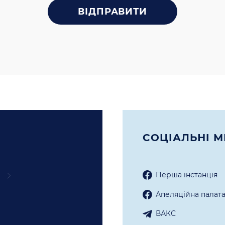
СОЦIАЛЬНI М
Перша iнстанцiя
Апеляцiйна палат
ВАКС