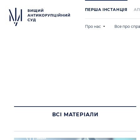
ПЕРША IНСТАНЦIЯ
АП
Про нас
Все про спр
Хто працює
Шукати інфо
Суддівське самоврядуванн
Корисні пос
Організаційно-розпорядчі 
Зразки доку
Бюджет та публічні закупівл
Виклики до 
Результати діяльності
Поширені запитання
Кар’єра у ВАКС
Наукова діяльність
ВСІ МАТЕРІАЛИ