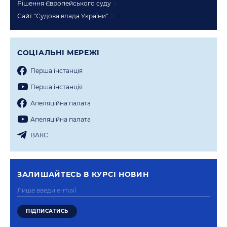
Рішення Європейського суду
Сайт "Судова влада України"
СОЦIАЛЬНI МЕРЕЖI
Перша iнстанцiя
Перша iнстанцiя
Апеляцiйна палата
Апеляцiйна палата
ВАКС
ЗАЛИШАЙТЕСЬ В КУРСI НОВИН