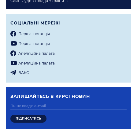
Сайт "Судова влада України"
СОЦIАЛЬНI МЕРЕЖI
Перша iнстанцiя
Перша iнстанцiя
Апеляцiйна палата
Апеляцiйна палата
ВАКС
ЗАЛИШАЙТЕСЬ В КУРСI НОВИН