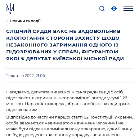
Новини та події
СЛІДЧИЙ СУДДЯ ВАКС НЕ ЗАДОВОЛЬНИВ
КЛОПОТАННЯ СТОРОНИ ЗАХИСТУ ЩОДО
НЕЗАКОННОГО ЗАТРИМАННЯ ОДНОГО ІЗ
ПІДОЗРЮВАНИХ У СПРАВІ, ФІГУРАНТОМ
ЯКОЇ Є ДЕПУТАТ КИЇВСЬКОЇ МІСЬКОЇ РАДИ
11 лютого 2022, 21:06
Нагадаємо, депутата Київської міської ради та ще 5 осіб
підозрюють в отриманні неправомірної вигоди у сумі 1,26
млн грн. Наразі Антикорсуд обрав запобіжні заходи трьом
підозрюваним.
Відповідно до частини першої статті 62 Конституції України,
особа вважається невинуватою у вчиненні злочину і не
може бути піддана кримінальному покаранню, доки її вину
не буде доведено в законному порядку і встановлено