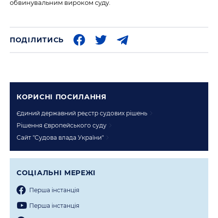
обвинувальним вироком суду.
ПОДІЛИТИСЬ
КОРИСНI ПОСИЛАННЯ
Єдиний державний реєстр судових рішень
Рішення Європейського суду
Сайт "Судова влада України"
СОЦIАЛЬНI МЕРЕЖI
Перша iнстанцiя
Перша iнстанцiя