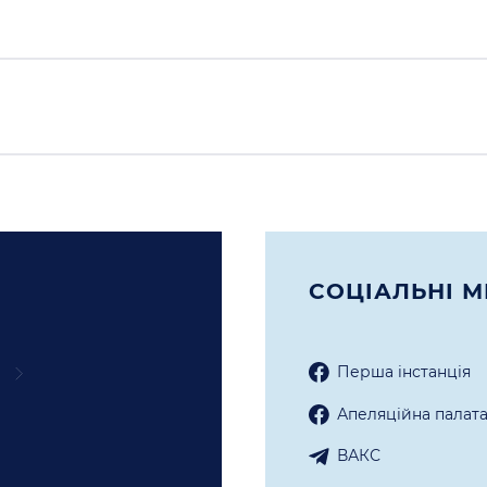
СОЦIАЛЬНI М
Перша iнстанцiя
Апеляцiйна палат
ВАКС