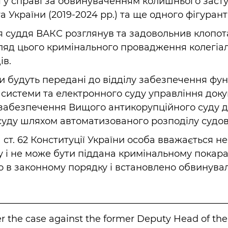
я у справі за обвинуваченням колишнього заст
 України (2019-2024 рр.) та ще одного фігурант
ня суддя ВАКС розглянув та задовольнив клопо
гляд цього кримінального провадження колегіа
ів.
и будуть передані до відділу забезпечення фу
системи та електронного суду управління доку
 забезпечення Вищого антикорупційного суду 
 суду шляхом автоматизованого розподілу судов
 1 ст. 62 Конституції України особа вважається 
 і не може бути піддана кримінальному покаран
о в законному порядку і встановлено обвинув
_________________________________________________
r the case against the former Deputy Head of the