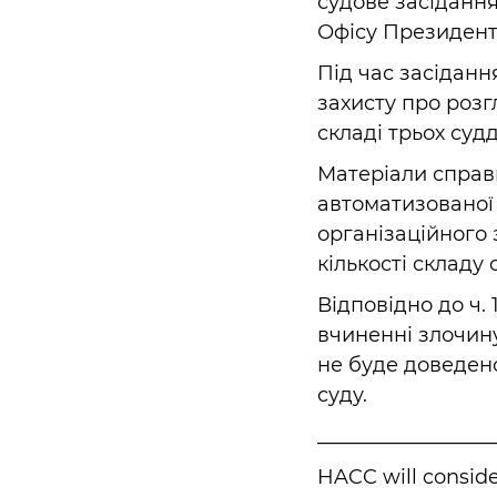
судове засіданн
Офісу Президента
Під час засідан
захисту про роз
складі трьох судд
Матеріали справ
автоматизованої 
організаційного
кількості складу
Відповідно до ч.
вчиненні злочину
не буде доведен
суду.
__________________
HACC will conside