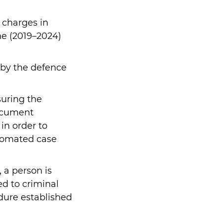
 charges in
ne (2019–2024)
 by the defence
suring the
document
n order to
utomated case
, a person is
d to criminal
edure established