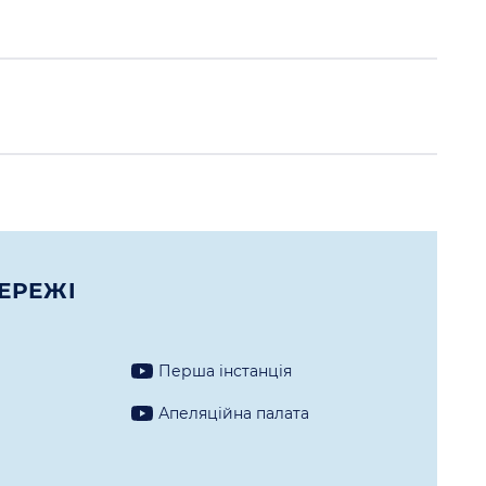
ЕРЕЖI
Перша iнстанцiя
а
Апеляцiйна палата