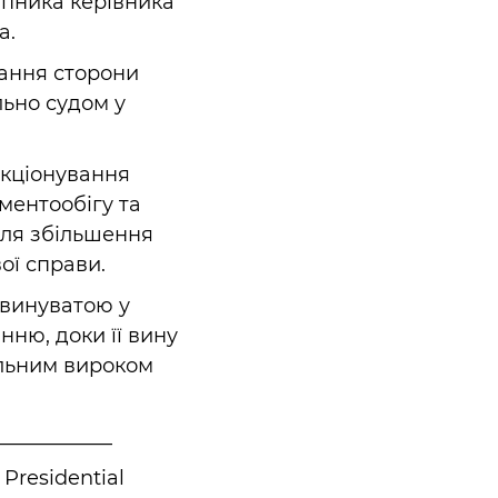
упника керівника
а.
тання сторони
льно судом у
нкціонування
ментообігу та
для збільшення
ої справи.
невинуватою у
ню, доки її вину
альним вироком
____________
 Presidential