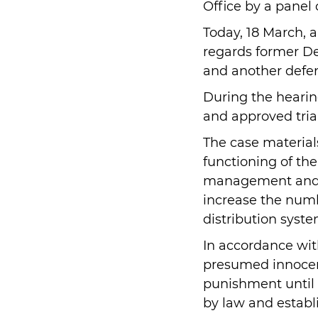
Office by a panel 
Today, 18 March, 
regards former De
and another defe
During the hearin
and approved trial
The case materials
functioning of t
management and o
increase the num
distribution syste
In accordance with
presumed innocen
punishment until 
by law and establi