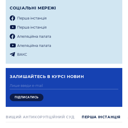
СОЦIАЛЬНI МЕРЕЖI
Перша iнстанцiя
Перша iнстанцiя
Апеляцiйна палата
Апеляцiйна палата
ВАКС
ЗАЛИШАЙТЕСЬ В КУРСI НОВИН
ВИЩИЙ АНТИКОРУПЦІЙНИЙ СУД
ПЕРША IНСТАНЦIЯ