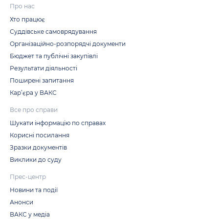
Про нас
Хто працює
Суддівське самоврядування
Організаційно-розпорядчі документи
Бюджет та публічні закупівлі
Результати діяльності
Поширені запитання
Кар’єра у ВАКС
Все про справи
Шукати інформацію по справах
Корисні посилання
Зразки документів
Виклики до суду
Прес-центр
Новини та події
Анонси
ВАКС у медіа