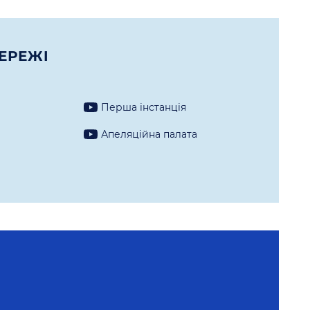
ЕРЕЖI
Перша iнстанцiя
а
Апеляцiйна палата