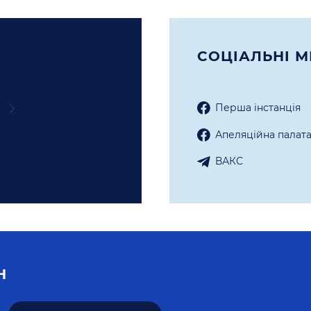
СОЦIАЛЬНI М
Перша iнстанцiя
Апеляцiйна палат
ВАКС
Н