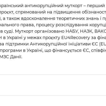
країнський антикорупційний муткорт – перший 
проєкт, спрямований на підвищення обізнаност
, а також вдосконалення теоретичних знань і 
нального права, процесу розслідування корупці
в суді. Муткорт організовано НАБУ, НАЗК, ВАКС
в Україні у межах проєкту EU4Recovery за фін
за підтримки Антикорупційної ініціативи ЄС (EU
програми в Україні, що фінансується ЄС, співфі
МЗС Данії.