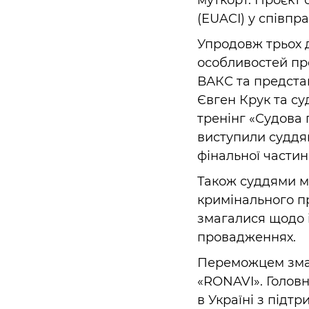
муткорт. Проєкт 
(EUACI) у співпр
Упродовж трьох д
особливостей про
ВАКС та представ
Євген Крук та су
тренінг «Судова 
виступили суддям
фінальної частин
Також суддями му
кримінального п
змагалися щодо і
провадженнях.
Переможцем змаг
«RONAVI». Головн
в Україні з підт