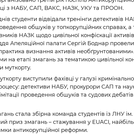
організовано третій рік поспіль Антикорупційн
аці з НАБУ, САП, ВАКС, НАЗК, УКУ та ПРООН.
нів студенти відвідали тренінги детективів Н
ведення обшуків у топкорупційних справах, а 
ників НАЗК щодо цивільної конфіскації активів
ддя Апеляційної палати Сергій Боднар провели
практика визнання активів необґрунтованими».
и на етапі змагань за тематикою цивільної кон
и муткорту.
ткорту виступили фахівці у галузі кримінально
роцесу: детективи НАБУ, прокурори САП та нау
мітації проведення обшуків та судових дебатів
ань стала збірна команда студентів із ЛНУ ім.
ий приз змагань – стажування у EUACI, найбіл
римки антикорупційної реформи.