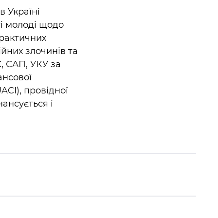
в Україні
і молоді щодо
практичних
йних злочинів та
, САП, УКУ за
ансової
ACI), провідної
нансується і