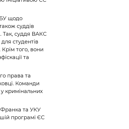
ою ініціативою ЄС
АБУ щодо
також суддів
. Так, суддя ВАКС
 для студентів
 Крім того, вони
фіскації та
го права та
ковці. Команди
 у кримінальних
 Франка та УКУ
ьшій програмі ЄС