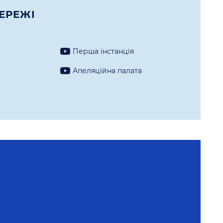
ЕРЕЖI
Перша iнстанцiя
а
Апеляцiйна палата