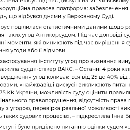
 Інна Білоус під час дискусії на VII Київському
икорупційна правова платформа: забезпечення
», що відбувся днями у Верховному Суді.
ілоус поділилася статистичними даними щодо р
 таких угод Антикорсудом. Під час доповіді с
ні моменти, які виникають під час вирішення 
я угоди або її відмови.
застосування інституту угод про визнання вину
уважила суддя-спікер ВАКС. – Останні 4 роки кіл
вердження угод коливається від 25 до 40% від 
ї словами, «найжвавіші дискусії викликають пита
 75 КК України, можливість суду оцінити правил
мінального правопорушення, відсутність права
ду з угодою, перевірка реальної можливості ви
ь таких судових процесів», – підкреслила Інна Б
иступі було приділено питанню оцінки судом «