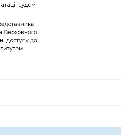
атації судом
редставника
ка Верховного
ні доступу до
ститутом
.