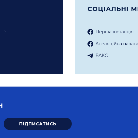
СОЦIАЛЬНI М
Перша iнстанцiя
Апеляцiйна палат
ВАКС
Н