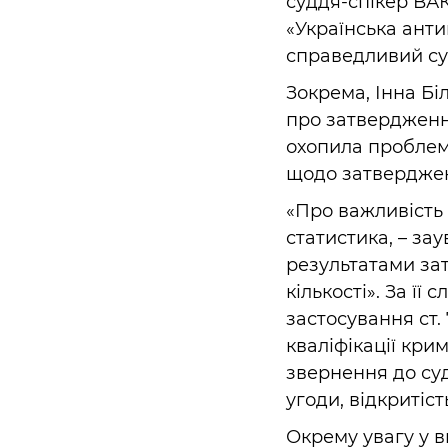
суддя-спікер ВАКС
«Українська ант
справедливий суд
Зокрема, Інна Б
про затвердження
охопила проблем
щодо затвердженн
«Про важливість 
статистика, – за
результатами зат
кількості». За ї
застосування ст.
кваліфікації кри
звернення до су
угоди, відкритіст
Окрему увагу у в