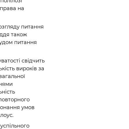
 полілозі
 права на
озгляду питання
уддя також
судом питання
ватості свідчить
ькість вироків за
загальної
ннями
ьність
 повторного
конання умов
ілоус.
суспільного