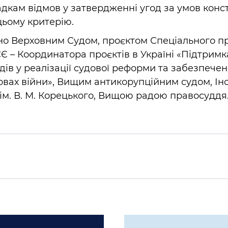
адкам відмов у затвердженні угод за умов конст
цьому критерію.
ано Верховним Судом, проєктом Спеціального п
Є – Координатора проєктів в Україні «Підтрим
дів у реалізації судової реформи та забезпечен
овах війни», Вищим антикорупційним судом, Ін
ім. В. М. Корецького, Вищою радою правосуддя