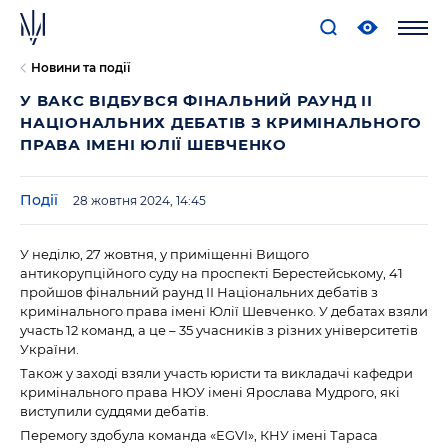
Новини та події
У ВАКС ВІДБУВСЯ ФІНАЛЬНИЙ РАУНД ІІ
НАЦІОНАЛЬНИХ ДЕБАТІВ З КРИМІНАЛЬНОГО
ПРАВА ІМЕНІ ЮЛІЇ ШЕВЧЕНКО
Події
28 жовтня 2024, 14:45
У неділю, 27 жовтня, у приміщенні Вищого
антикорупційного суду на проспекті Берестейському, 41
пройшов фінальний раунд ІІ Національних дебатів з
кримінального права імені Юлії Шевченко. У дебатах взяли
участь 12 команд, а це – 35 учасників з різних університетів
України.
Також у заході взяли участь юристи та викладачі кафедри
кримінального права НЮУ імені Ярослава Мудрого, які
виступили суддями дебатів.
Перемогу здобула команда «EGVI», КНУ імені Тараса