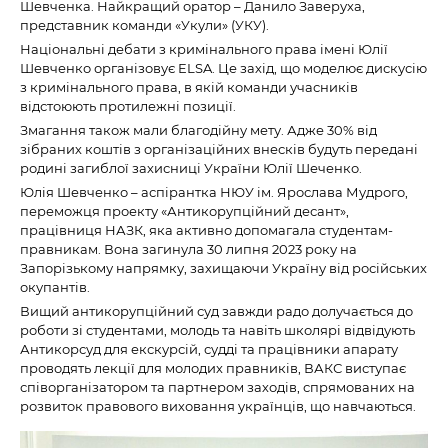
Шевченка. Найкращий оратор – Данило Заверуха,
представник команди «Укули» (УКУ).
Національні дебати з кримінального права імені Юлії
Шевченко організовує ELSA. Це захід, що моделює дискусію
з кримінального права, в якій команди учасників
відстоюють протилежні позиції.
Змагання також мали благодійну мету. Адже 30% від
зібраних коштів з організаційних внесків будуть передані
родині загиблої захисниці України Юлії Шеченко.
Юлія Шевченко – аспірантка НЮУ ім. Ярослава Мудрого,
переможця проекту «Антикорупційний десант»,
працівниця НАЗК, яка активно допомагала студентам-
правникам. Вона загинула 30 липня 2023 року на
Запорізькому напрямку, захищаючи Україну від російських
окупантів.
Вищий антикорупційний суд завжди радо долучається до
роботи зі студентами, молодь та навіть школярі відвідують
Антикорсуд для екскурсій, судді та працівники апарату
проводять лекції для молодих правників, ВАКС виступає
співорганізатором та партнером заходів, спрямованих на
розвиток правового виховання українців, що навчаються.