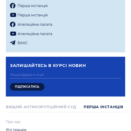
Перша iнстанцiя
Перша iнстанцiя
Апеляцiйна палата
Апеляцiйна палата
ВАКС
ЗАЛИШАЙТЕСЬ В КУРСI НОВИН
ВИЩИЙ АНТИКОРУПЦІЙНИЙ СУД
ПЕРША IНСТАНЦIЯ
Про нас
Хто працює