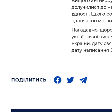
Вищого антикору
долучилися до н
єдності. Цього р
одночасно могли 
Нагадаємо, щорок
української писе
України, дату св
дату написання В
ПОДІЛИТИСЬ