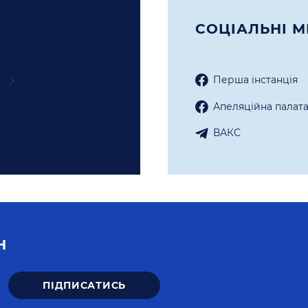
СОЦIАЛЬНI М
Перша iнстанцiя
Апеляцiйна палат
ВАКС
Н