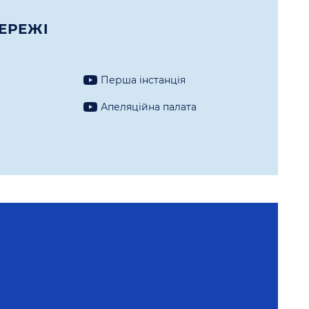
ЕРЕЖI
Перша iнстанцiя
а
Апеляцiйна палата