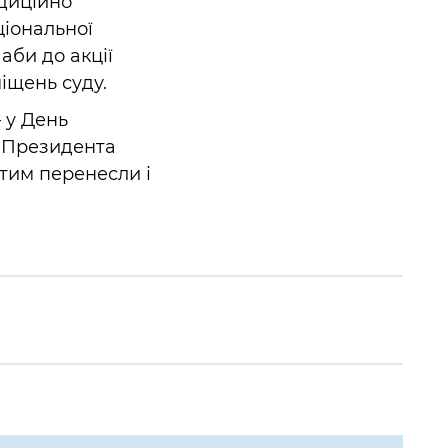
диційно
ціональної
аби до акції
іщень суду.
 у День
м Президента
 тим перенесли і