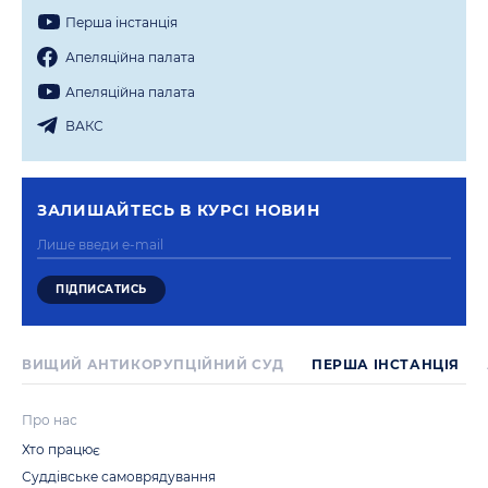
Перша iнстанцiя
Апеляцiйна палата
Апеляцiйна палата
ВАКС
ЗАЛИШАЙТЕСЬ В КУРСI НОВИН
ВИЩИЙ АНТИКОРУПЦІЙНИЙ СУД
ПЕРША IНСТАНЦIЯ
Про нас
Хто працює
Суддівське самоврядування