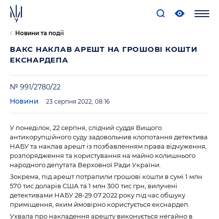
Новини та події
ВАКС НАКЛАВ АРЕШТ НА ГРОШОВІ КОШТИ
ЕКСНАРДЕПА
№ 991/2780/22
Новини
23 серпня 2022, 08:16
У понеділок, 22 серпня, слідчий суддя Вищого
антикорупційного суду задовольнив клопотання детектива
НАБУ та наклав арешт із позбавленням права відчуження,
розпорядження та користування на майно колишнього
народного депутата Верховної Ради України.
Зокрема, під арешт потрапили грошові кошти в сумі 1 млн
570 тис доларів США та 1 млн 300 тис грн, вилучені
детективами НАБУ 28-29.07.2022 року під час обшуку
приміщення, яким ймовірно користується екснардеп.
Ухвала про накладення арешту виконується негайно в