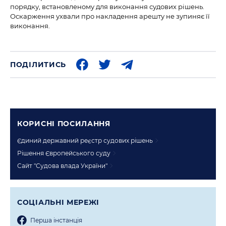
порядку, встановленому для виконання судових рішень.
Оскарження ухвали про накладення арешту не зупиняє її
виконання.
ПОДІЛИТИСЬ
КОРИСНI ПОСИЛАННЯ
Єдиний державний реєстр судових рішень
Рішення Європейського суду
Сайт "Судова влада України"
СОЦIАЛЬНI МЕРЕЖI
Перша iнстанцiя