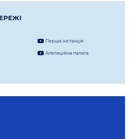
ЕРЕЖI
Перша iнстанцiя
а
Апеляцiйна палата