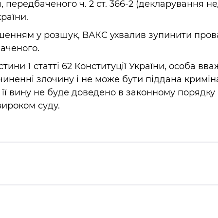
передбаченого ч. 2 ст. 366-2 (декларування не
країни.
лошенням у розшук, ВАКС ухвалив зупинити про
аченого.
стини 1 статті 62 Конституції України, особа вв
чиненні злочину і не може бути піддана кримі
її вину не буде доведено в законному порядку 
ироком суду.