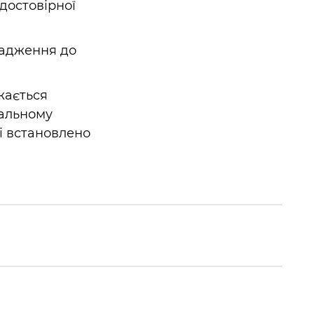
достовірної
вадження до
ажається
нальному
і встановлено