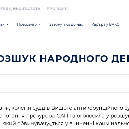
ЕЛЯЦІЙНА ПАЛАТА
ПРО ВАКС
ави
Пресцентр
Звернутись до нас
Кар’єра у ВАКС
рмацію по справах
Новини та події
я
илання
Анонси
документи
ментів
ВАКС у медіа
РОЗШУК НАРОДНОГО ДЕ
і
суду
Для медіа
Information for Foreign Media
езня, колегія суддів Вищого антикорупційного с
опотання прокурора САП та оголосила у розшу
, який обвинувачується у вчиненні кримінальн