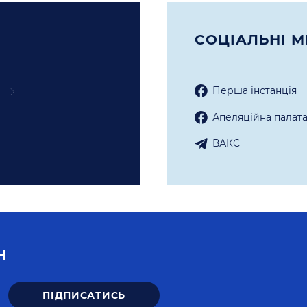
СОЦIАЛЬНI М
Перша iнстанцiя
Апеляцiйна палат
ВАКС
Н