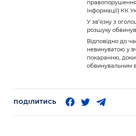
правопорушення, 
інформації) КК У
У зв’язку з ого
розшуку обвинув
Відповідно до ча
невинуватою у в
покаранню, доки 
обвинувальним в
ПОДІЛИТИСЬ