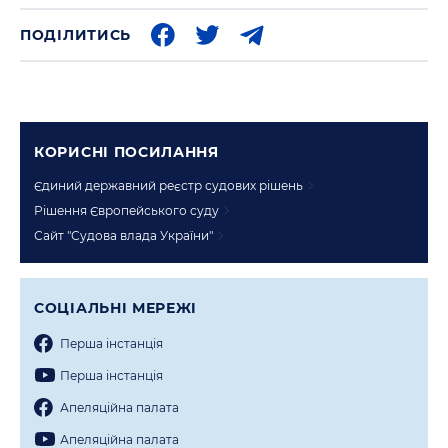
ПОДІЛИТИСЬ
КОРИСНI ПОСИЛАННЯ
Єдиний державний реєстр судових рішень
Рішення Європейського суду
Сайт "Судова влада України"
СОЦIАЛЬНI МЕРЕЖI
Перша iнстанцiя
Перша iнстанцiя
Апеляцiйна палата
Апеляцiйна палата