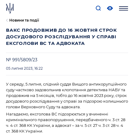
Новини та події
ВАКС ПРОДОВЖИВ ДО 16 ЖОВТНЯ СТРОК
ДОСУДОВОГО РОЗСЛІДУВАННЯ У СПРАВІ
ЕКСГОЛОВИ ВС ТА АДВОКАТА
№ 991/5809/23
05 липня 2023, 16:22
У середу, 5 липня, слідчий суддя Вищого антикорупційного
суду частково задовольнив клопотання детектива НАБУ та
продовжив на 5 місяців, тобто до 16 жовтня 2023 року, строк
досудового розслідування у справі за підозрою колишнього
голови Верховного Суду та адвоката.
Нагадаємо, ексголова ВС підозрюється у вчиненні
кримінального правопорушення, передбаченого ч. 3 ст. 28
ч. 4 ст. 368 КК України, а адвокат – за ч. 5 ст. 27 ч. 3 ст. 28 ч. 4
ст. 368 КК України.