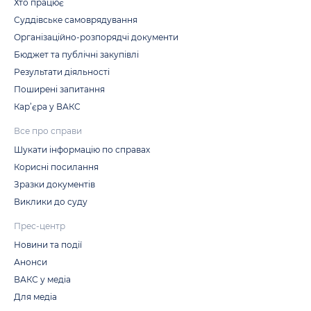
Хто працює
Суддівське самоврядування
Організаційно-розпорядчі документи
Бюджет та публічні закупівлі
Результати діяльності
Поширені запитання
Кар’єра у ВАКС
Все про справи
Шукати інформацію по справах
Корисні посилання
Зразки документів
Виклики до суду
Прес-центр
Новини та події
Анонси
ВАКС у медіа
Для медіа