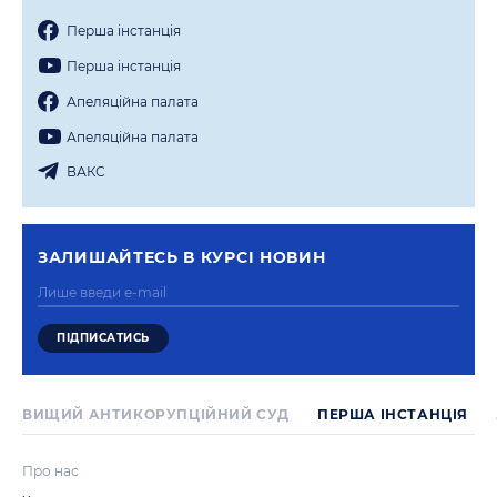
Перша iнстанцiя
Перша iнстанцiя
Апеляцiйна палата
Апеляцiйна палата
ВАКС
ЗАЛИШАЙТЕСЬ В КУРСI НОВИН
ВИЩИЙ АНТИКОРУПЦІЙНИЙ СУД
ПЕРША IНСТАНЦIЯ
Про нас