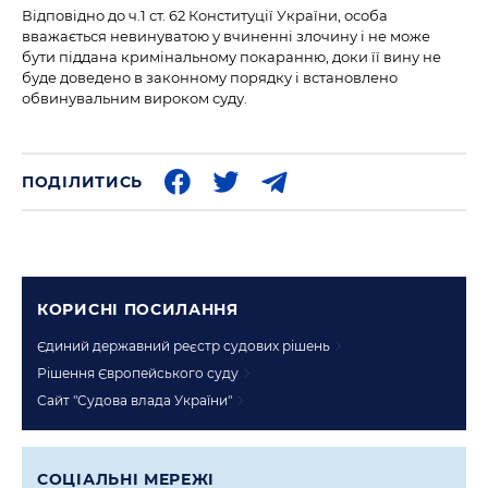
Відповідно до ч.1 ст. 62 Конституції України, особа
вважається невинуватою у вчиненні злочину і не може
бути піддана кримінальному покаранню, доки її вину не
буде доведено в законному порядку і встановлено
обвинувальним вироком суду.
ПОДІЛИТИСЬ
КОРИСНI ПОСИЛАННЯ
Єдиний державний реєстр судових рішень
Рішення Європейського суду
Сайт "Судова влада України"
СОЦIАЛЬНI МЕРЕЖI