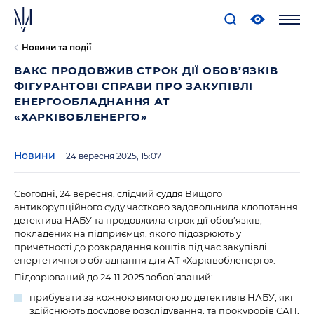
Новини та події
ВАКС ПРОДОВЖИВ СТРОК ДІЇ ОБОВ’ЯЗКІВ
ФІГУРАНТОВІ СПРАВИ ПРО ЗАКУПІВЛІ
ЕНЕРГООБЛАДНАННЯ АТ
«ХАРКІВОБЛЕНЕРГО»
Новини
24 вересня 2025, 15:07
Сьогодні, 24 вересня, слідчий суддя Вищого
антикорупційного суду частково задовольнила клопотання
детектива НАБУ та продовжила строк дії обов’язків,
покладених на підприємця, якого підозрюють у
причетності до розкрадання коштів під час закупівлі
енергетичного обладнання для АТ «Харківобленерго».
Підозрюваний до 24.11.2025 зобов’язаний:
прибувати за кожною вимогою до детективів НАБУ, які
здійснюють досудове розслідування, та прокурорів САП,