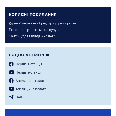
КОРИСНI ПОСИЛАННЯ
Єдиний державний реєстр судових рішень
Рішення Європейського суду
Сайт "Судова влада України"
СОЦIАЛЬНI МЕРЕЖI
Перша iнстанцiя
Перша iнстанцiя
Апеляцiйна палата
Апеляцiйна палата
ВАКС