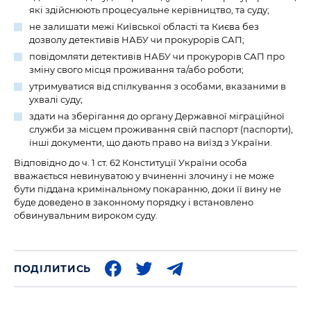
які здійснюють процесуальне керівництво, та суду;
не залишати межі Київської області та Києва без
дозволу детективів НАБУ чи прокурорів САП;
повідомляти детективів НАБУ чи прокурорів САП про
зміну свого місця проживання та/або роботи;
утримуватися від спілкування з особами, вказаними в
ухвалі суду;
здати на зберігання до органу Державної міграційної
служби за місцем проживання свій паспорт (паспорти),
інші документи, що дають право на виїзд з України.
Відповідно до ч. 1 ст. 62 Конституції України особа
вважається невинуватою у вчиненні злочину і не може
бути піддана кримінальному покаранню, доки її вину не
буде доведено в законному порядку і встановлено
обвинувальним вироком суду.
ПОДІЛИТИСЬ