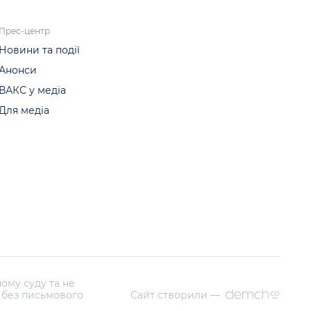
Прес-центр
Новини та події
Анонси
ВАКС у медіа
Для медіа
ому суду та не
і без письмового
Сайт створили —