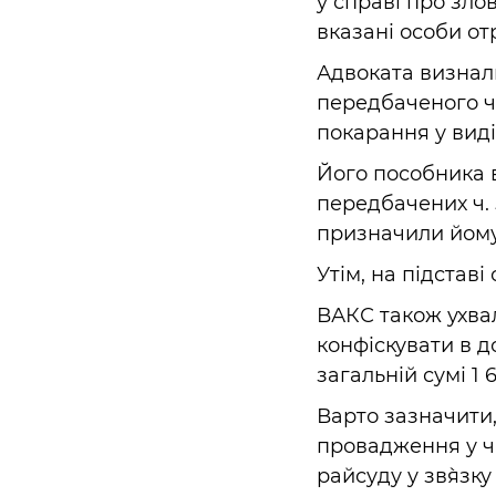
у справі про зло
вказані особи о
Адвоката визнал
передбаченого ч.
покарання у виді
Його пособника 
передбачених ч. 5
призначили йому 
Утім, на підставі
ВАКС також ухва
конфіскувати в д
загальній сумі 1
Варто зазначити,
провадження у ч
райсуду у зв`язку