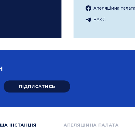
Апеляцiйна палат
ВАКС
Н
ША IНСТАНЦIЯ
АПЕЛЯЦІЙНА ПАЛАТА