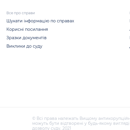
Все про справи
Шукати інформацію по справах
Корисні посилання
Зразки документів
Виклики до суду
© Всі права належать Вищому антикорупційн
можуть бути відтворені у будь-якому вигляд
дозволу суду. 2021