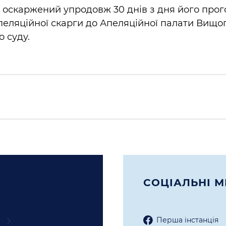
 оскаржений упродовж 30 днів з дня його про
пеляційної скарги до Апеляційної палати Вищо
 суду.
СОЦIАЛЬНI М
Перша iнстанцiя