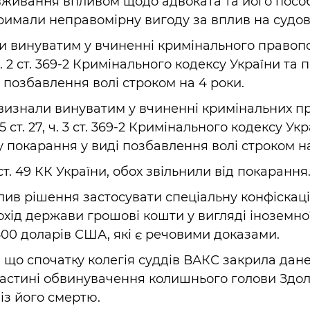
вживання впливом щодо адвоката та його пособ
тримали неправомірну вигоду за вплив на судов
и винуватим у вчиненні кримінального правоп
 2 ст. 369-2 Кримінального кодексу України та
 позбавлення волі строком на 4 роки.
визнали винуватим у вчиненні кримінальних п
 ст. 27, ч. 3 ст. 369-2 Кримінального кодексу Укр
покарання у виді позбавлення волі строком на
 ст. 49 КК України, обох звільнили від покарання
лив рішення застосувати спеціальну конфіскац
охід держави грошові кошти у вигляді іноземно
 600 доларів США, які є речовими доказами.
 що спочатку колегія суддів ВАКС закрила дан
астині обвинувачення колишнього голови Здол
 із його смертю.