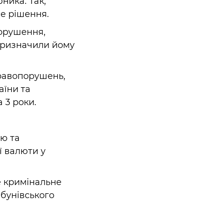
ника. Так,
е рішення.
орушення,
 призначили йому
равопорушень,
аїни та
 3 роки.
.
ію та
ї валюти у
е кримінальне
бунівського