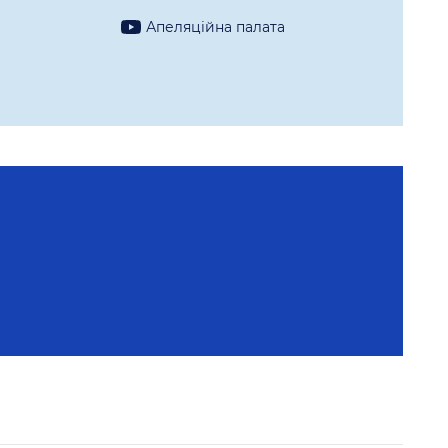
а
Апеляцiйна палата