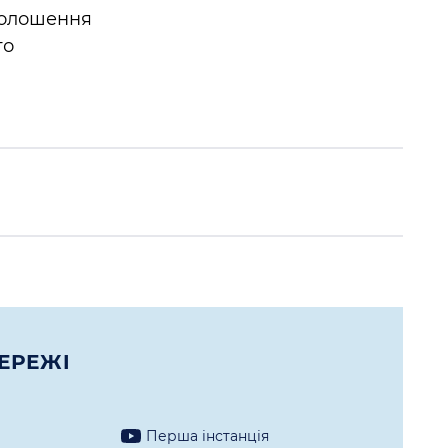
голошення
го
ЕРЕЖI
Перша iнстанцiя