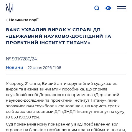
Новини та події
ВАКС УХВАЛИВ ВИРОК У СПРАВІ ДП
«ДЕРЖАВНИЙ НАУКОВО-ДОСЛІДНИЙ ТА
ПРОЕКТНИЙ ІНСТИТУТ ТИТАНУ»
№ 991/7280/24
Новини
22 січня 2026, 11:08
У середу, 21 січня, Вищий антикорупційний суд ухвалив
вирок та визнав винуватим пособника, що сприяв
службовій особі Державного підприємства «Державний
науково-дослідний та проектний Інститут Титану», який
зловживаючи службовим становищем, на користь третіх
осіб заволодів коштами ДП «ДНДП Інститут титану» на суму
10 059 190,50 грн.
Суд призначив йому покарання у виді позбавлення волі
строком на 8 років з позбавленням права обіймати посади,