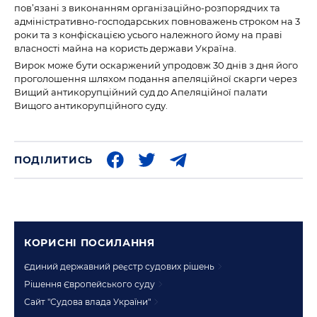
пов’язані з виконанням організаційно-розпорядчих та
адміністративно-господарських повноважень строком на 3
роки та з конфіскацією усього належного йому на праві
власності майна на користь держави Україна.
Вирок може бути оскаржений упродовж 30 днів з дня його
проголошення шляхом подання апеляційної скарги через
Вищий антикорупційний суд до Апеляційної палати
Вищого антикорупційного суду.
ПОДІЛИТИСЬ
КОРИСНI ПОСИЛАННЯ
Єдиний державний реєстр судових рішень
Рішення Європейського суду
Сайт "Судова влада України"