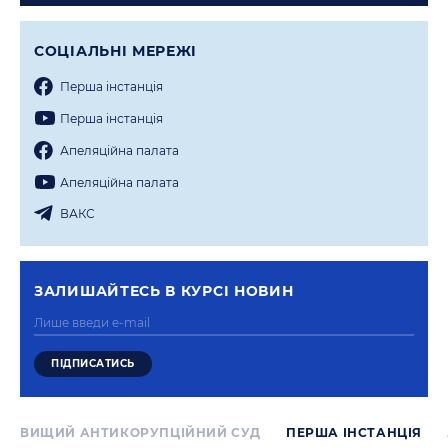
СОЦIАЛЬНI МЕРЕЖI
Перша iнстанцiя
Перша iнстанцiя
Апеляцiйна палата
Апеляцiйна палата
ВАКС
ЗАЛИШАЙТЕСЬ В КУРСI НОВИН
ВИЩИЙ АНТИКОРУПЦІЙНИЙ СУД
ПЕРША IНСТАНЦIЯ