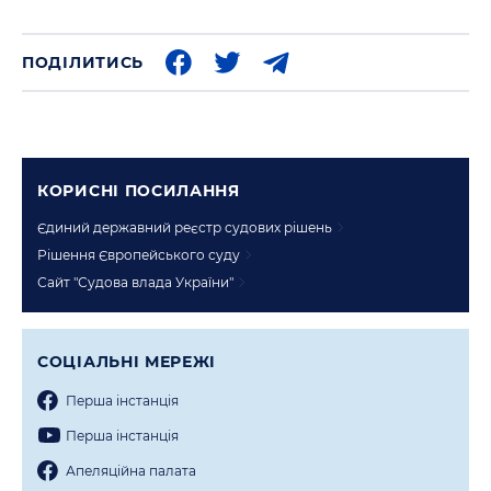
ПОДІЛИТИСЬ
КОРИСНI ПОСИЛАННЯ
Єдиний державний реєстр судових рішень
Рішення Європейського суду
Сайт "Судова влада України"
СОЦIАЛЬНI МЕРЕЖI
Перша iнстанцiя
Перша iнстанцiя
Апеляцiйна палата