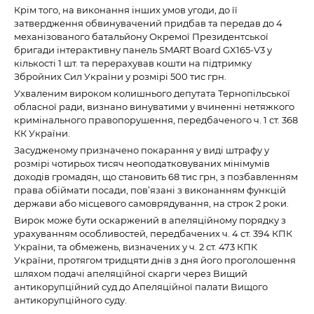
Крім того, на виконання інших умов угоди, до її
затвердження обвинувачений придбав та передав до 4
механізованого батальйону Окремої Президентської
бригади інтерактивну панель SMART Board GX165-V3 у
кількості 1 шт. та перерахував кошти на підтримку
Збройних Сил України у розмірі 500 тис грн.
Ухваленим вироком колишнього депутата Тернопільської
обласної ради, визнано винуватими у вчиненні нетяжкого
кримінального правопорушення, передбаченого ч. 1 ст. 368
КК України.
Засудженому призначено покарання у виді штрафу у
розмірі чотирьох тисяч неоподатковуваних мінімумів
доходів громадян, що становить 68 тис грн, з позбавленням
права обіймати посади, пов’язані з виконанням функцій
держави або місцевого самоврядування, на строк 2 роки.
Вирок може бути оскаржений в апеляційному порядку з
урахуванням особливостей, передбачених ч. 4 ст. 394 КПК
України, та обмежень, визначених у ч. 2 ст. 473 КПК
України, протягом тридцяти днів з дня його проголошення
шляхом подачі апеляційної скарги через Вищий
антикорупційний суд до Апеляційної палати Вищого
антикорупційного суду.