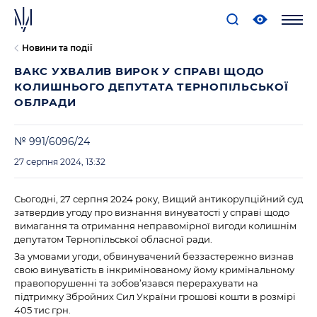
Новини та події
ВАКС УХВАЛИВ ВИРОК У СПРАВІ ЩОДО
КОЛИШНЬОГО ДЕПУТАТА ТЕРНОПІЛЬСЬКОЇ
ОБЛРАДИ
№ 991/6096/24
27 серпня 2024, 13:32
Сьогодні, 27 серпня 2024 року, Вищий антикорупційний суд
затвердив угоду про визнання винуватості у справі щодо
вимагання та отримання неправомірної вигоди колишнім
депутатом Тернопільської обласної ради.
За умовами угоди, обвинувачений беззастережно визнав
свою винуватість в інкримінованому йому кримінальному
правопорушенні та зобов’язався перерахувати на
підтримку Збройних Сил України грошові кошти в розмірі
405 тис грн.