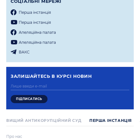
СОЦIАЛЬНI МЕРЕЖI
Перша iнстанцiя
Перша iнстанцiя
Апеляцiйна палата
Апеляцiйна палата
ВАКС
ЗАЛИШАЙТЕСЬ В КУРСI НОВИН
ВИЩИЙ АНТИКОРУПЦІЙНИЙ СУД
ПЕРША IНСТАНЦIЯ
Про нас