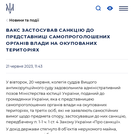
Новини та події
ВАКС ЗАСТОСУВАВ САНКЦІЮ ДО
ПРЕДСТАВНИЦІ САМОПРОГОЛОШЕНИХ
ОРГАНІВ ВЛАДИ НА ОКУПОВАНИХ
ТЕРИТОРІЯХ
21 червня 2023, 11:43
У вівторок, 20 червня, колегія суддів Вищого
антикорупційного суду задовольнила адміністративний
позов Міністерства юстиції України, поданий до
громадянки України, яка є представницею
самопроголошених органів влади на окупованих
територіях, та третіх осіб, які не заявляють самостійних
вимог щодо предмета спору, застосувавши до них санкцію,
передбачену п. 1-1 ч. 1 ст. 4 Закону України «Про санкції».
У дохід держави стягнуто 8 об’єктів нерухомого майна,