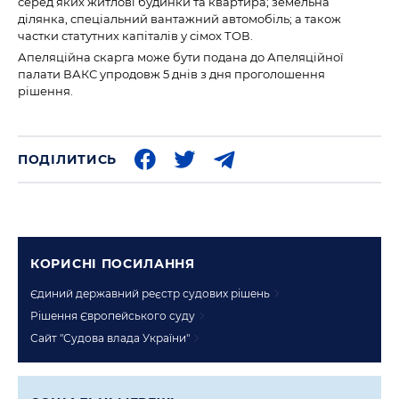
серед яких житлові будинки та квартира; земельна
ділянка, спеціальний вантажний автомобіль; а також
частки статутних капіталів у сімох ТОВ.
Апеляційна скарга може бути подана до Апеляційної
палати ВАКС упродовж 5 днів з дня проголошення
рішення.
ПОДІЛИТИСЬ
КОРИСНI ПОСИЛАННЯ
Єдиний державний реєстр судових рішень
Рішення Європейського суду
Сайт "Судова влада України"