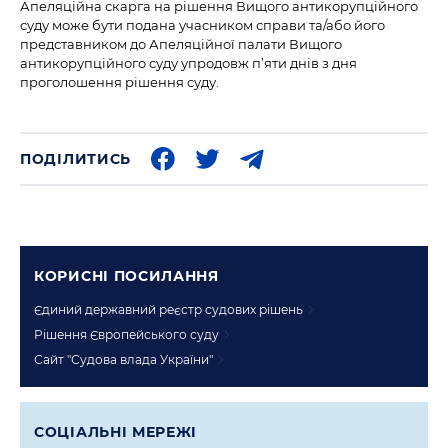
Апеляційна скарга на рішення Вищого антикорупційного
суду може бути подана учасником справи та/або його
представником до Апеляційної палати Вищого
антикорупційного суду упродовж п’яти днів з дня
проголошення рішення суду.
ПОДІЛИТИСЬ
КОРИСНI ПОСИЛАННЯ
Єдиний державний реєстр судових рішень
Рішення Європейського суду
Сайт "Судова влада України"
СОЦIАЛЬНI МЕРЕЖI