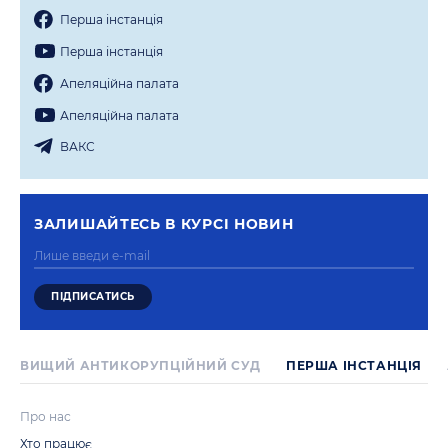
Перша iнстанцiя
Перша iнстанцiя
Апеляцiйна палата
Апеляцiйна палата
ВАКС
ЗАЛИШАЙТЕСЬ В КУРСI НОВИН
ВИЩИЙ АНТИКОРУПЦІЙНИЙ СУД
ПЕРША IНСТАНЦIЯ
Про нас
Хто працює