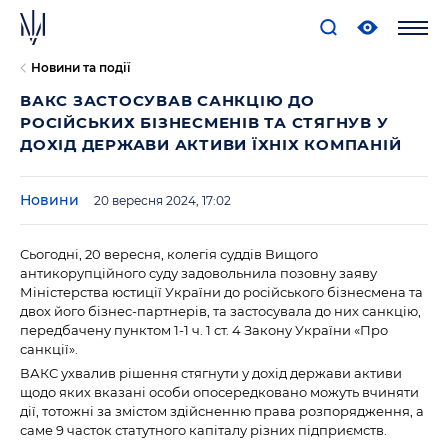
Новини та події
ВАКС ЗАСТОСУВАВ САНКЦІЮ ДО
РОСІЙСЬКИХ БІЗНЕСМЕНІВ ТА СТЯГНУВ У
ДОХІД ДЕРЖАВИ АКТИВИ ЇХНІХ КОМПАНІЙ
Новини
20 вересня 2024, 17:02
Сьогодні, 20 вересня, колегія суддів Вищого
антикорупційного суду задовольнила позовну заяву
Міністерства юстиції України до російського бізнесмена та
двох його бізнес-партнерів, та застосувала до них санкцію,
передбачену пунктом 1-1 ч. 1 ст. 4 Закону України «Про
санкції».
ВАКС ухвалив рішення стягнути у дохід держави активи
щодо яких вказані особи опосередковано можуть вчиняти
дії, тотожні за змістом здійсненню права розпорядження, а
саме 9 часток статутного капіталу різних підприємств.