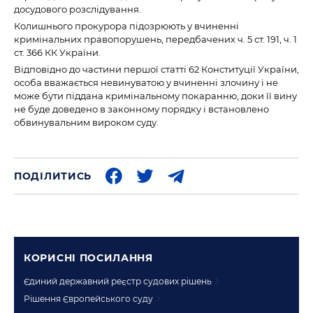
досудового розслідування.
Колишнього прокурора підозрюють у вчиненні
кримінальних правопорушень, передбачених ч. 5 ст. 191, ч. 1
ст. 366 КК України.
Відповідно до частини першої статті 62 Конституції України,
особа вважається невинуватою у вчиненні злочину і не
може бути піддана кримінальному покаранню, доки її вину
не буде доведено в законному порядку і встановлено
обвинувальним вироком суду.
ПОДІЛИТИСЬ
КОРИСНI ПОСИЛАННЯ
Єдиний державний реєстр судових рішень
Рішення Європейського суду