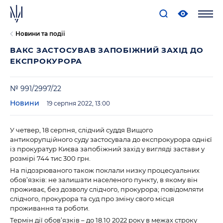
Новини та події
ВАКС ЗАСТОСУВАВ ЗАПОБІЖНИЙ ЗАХІД ДО
ЕКСПРОКУРОРА
№ 991/2997/22
Новини
19 серпня 2022, 13:00
У четвер, 18 серпня, слідчий суддя Вищого
антикорупційного суду застосувала до експрокурора однієї
із прокуратур Києва запобіжний захід у вигляді застави у
розмірі 744 тис 300 грн.
На підозрюваного також поклали низку процесуальних
обов’язків: не залишати населеного пункту, в якому він
проживає, без дозволу слідчого, прокурора; повідомляти
слідчого, прокурора та суд про зміну свого місця
проживання та роботи.
Термін дії обов’язків – до 18.10 2022 року в межах строку