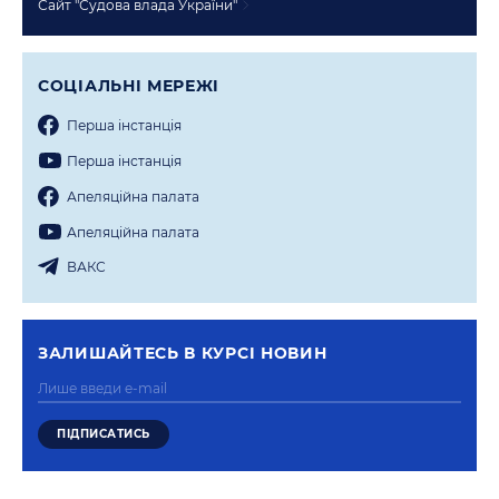
Сайт "Судова влада України"
СОЦIАЛЬНI МЕРЕЖI
Перша iнстанцiя
Перша iнстанцiя
Апеляцiйна палата
Апеляцiйна палата
ВАКС
ЗАЛИШАЙТЕСЬ В КУРСI НОВИН