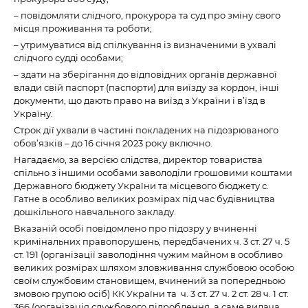
– повідомляти слідчого, прокурора та суд про зміну свого
місця проживання та роботи;
– утримуватися від спілкування із визначеними в ухвалі
слідчого судді особами;
– здати на зберігання до відповідних органів державної
влади свій паспорт (паспорти) для виїзду за кордон, інші
документи, що дають право на виїзд з України і в’їзд в
Україну.
Строк дії ухвали в частині покладених на підозрюваного
обов’язків – до 16 січня 2023 року включно.
Нагадаємо, за версією слідства, директор товариства
спільно з іншими особами заволоділи грошовими коштами
Державного бюджету України та місцевого бюджету с.
Гатне в особливо великих розмірах під час будівництва
дошкільного навчального закладу.
Вказаній особі повідомлено про підозру у вчиненні
кримінальних правопорушень, передбачених ч. 3 ст. 27 ч. 5
ст. 191 (організації заволодіння чужим майном в особливо
великих розмірах шляхом зловживання службовою особою
своїм службовим становищем, вчинений за попередньою
змовою групою осіб) КК України та ч. 3 ст. 27 ч. 2 ст. 28 ч. 1 ст.
366 (організація службового підроблення, а саме видача