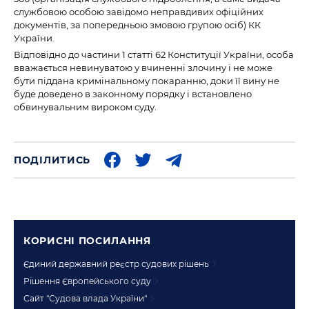
службовою особою завідомо неправдивих офіційних
документів, за попередньою змовою групою осіб) КК
України.
Відповідно до частини 1 статті 62 Конституції України, особа
вважається невинуватою у вчиненні злочину і не може
бути піддана кримінальному покаранню, доки її вину не
буде доведено в законному порядку і встановлено
обвинувальним вироком суду.
ПОДІЛИТИСЬ
КОРИСНI ПОСИЛАННЯ
Єдиний державний реєстр судових рішень
Рішення Європейського суду
Сайт "Судова влада України"