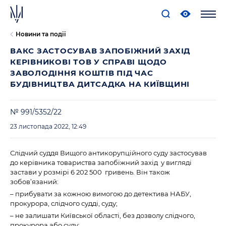
Новини та події
ВАКС ЗАСТОСУВАВ ЗАПОБІЖНИЙ ЗАХІД
КЕРІВНИКОВІ ТОВ У СПРАВІ ЩОДО
ЗАВОЛОДІННЯ КОШТІВ ПІД ЧАС
БУДІВНИЦТВА ДИТСАДКА НА КИЇВЩИНІ
№ 991/5352/22
23 листопада 2022, 12:49
Слідчий суддя Вищого антикорупційного суду застосував
до керівника товариства запобіжний захід у вигляді
застави у розмірі 6 202 500 гривень. Він також
зобов’язаний:
– прибувати за кожною вимогою до детектива НАБУ,
прокурора, слідчого судді, суду;
– не залишати Київської області, без дозволу слідчого,
прокурора або суду;