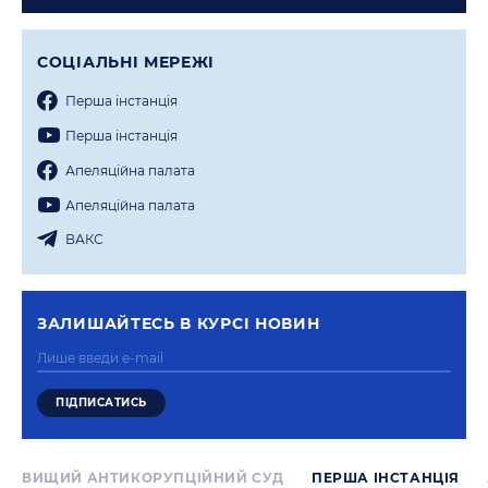
СОЦIАЛЬНI МЕРЕЖI
Перша iнстанцiя
Перша iнстанцiя
Апеляцiйна палата
Апеляцiйна палата
ВАКС
ЗАЛИШАЙТЕСЬ В КУРСI НОВИН
ВИЩИЙ АНТИКОРУПЦІЙНИЙ СУД
ПЕРША IНСТАНЦIЯ