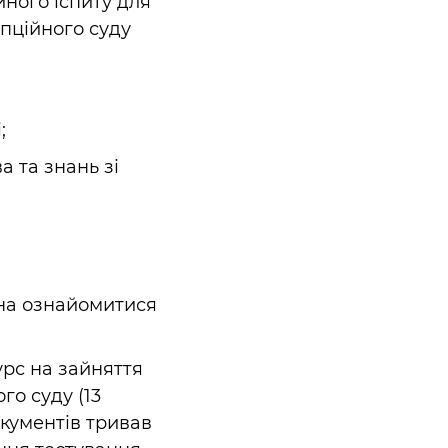
ного іспиту для
пційного суду
;
а та знань зі
жна ознайомитися
урс на зайняття
го суду (13
окументів тривав