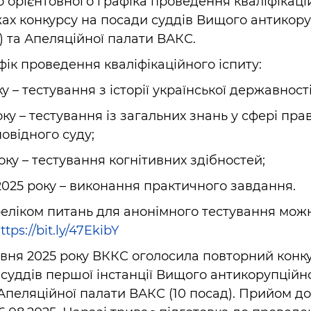
 орієнтовного графіка проведення кваліфікацій
жах конкурсу на посади суддів Вищого антикору
) та Апеляційної палати ВАКС.
ік проведення кваліфікаційного іспиту:
у – тестування з історії української державності
ку – тестування із загальних знань у сфері прав
повідного суду;
оку – тестування когнітивних здібностей;
 2025 року – виконання практичного завдання.
реліком питань для анонімного тестування мо
ttps://bit.ly/47EkibY
рвня 2025 року ВККС оголосила повторний конк
суддів першої інстанції Вищого антикорупційно
 Апеляційної палати ВАКС (10 посад). Прийом д