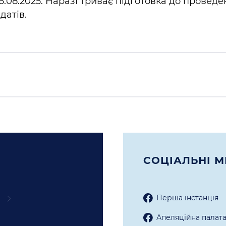
 06.08.2025. Наразі триває підготовка до провед
датів.
СОЦIАЛЬНI М
Перша iнстанцiя
Апеляцiйна палат