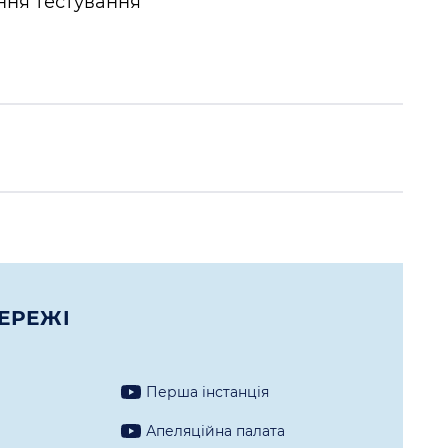
ення тестування
ЕРЕЖI
Перша iнстанцiя
а
Апеляцiйна палата