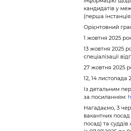
інформацію щодо
кандидатів у ме
(перша інстанція
Орієнтовний граф
1 жовтня 2025 рок
13 жовтня 2025 ро
спеціалізації від
27 жовтня 2025 р
12, 14 листопада
Із детальним пе
за посиланням:
h
Нагадаємо, 3 че
вакантних посад 
посад) та суддів