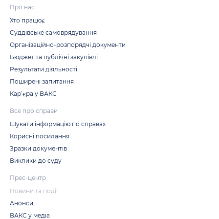
Про нас
Хто працює
Суддівське самоврядування
Організаційно-розпорядчі документи
Бюджет та публічні закупівлі
Результати діяльності
Поширені запитання
Кар’єра у ВАКС
Все про справи
Шукати інформацію по справах
Корисні посилання
Зразки документів
Виклики до суду
Прес-центр
Новини та події
Анонси
ВАКС у медіа