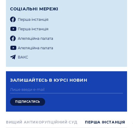
СОЦIАЛЬНI МЕРЕЖI
Перша iнстанцiя
Перша iнстанцiя
Апеляцiйна палата
Апеляцiйна палата
ВАКС
ЗАЛИШАЙТЕСЬ В КУРСI НОВИН
ВИЩИЙ АНТИКОРУПЦІЙНИЙ СУД
ПЕРША IНСТАНЦIЯ